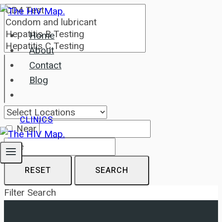
Skip
to
Home
content
About
Contact
Blog
CLINICS
Near
RESET
SEARCH
Filter Search