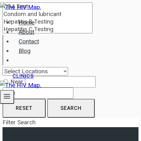
Skip
to
Home
content
About
Contact
Blog
CLINICS
Near
RESET
SEARCH
Filter Search