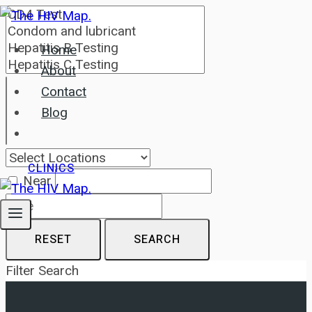
Skip
to
Home
content
About
Contact
Blog
CLINICS
Near
RESET
SEARCH
Filter Search