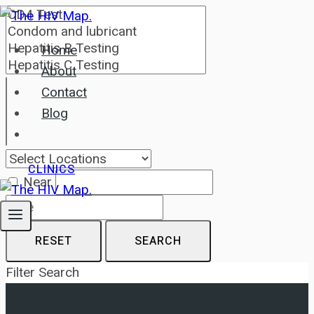
Skip
to
Home
content
About
Contact
Blog
CLINICS
Near
RESET
SEARCH
Filter Search