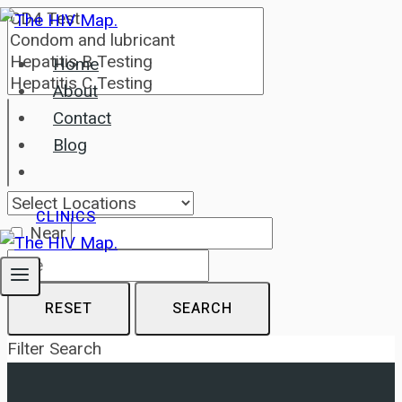
Skip
to
Home
content
About
Contact
Blog
CLINICS
Near
RESET
SEARCH
Filter Search