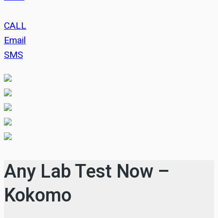
CALL
Email
SMS
Any Lab Test Now –
Kokomo