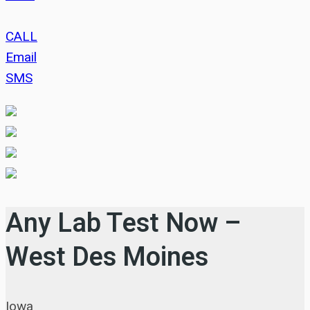
CALL
Email
SMS
Any Lab Test Now –
West Des Moines
Iowa