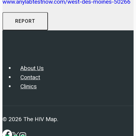
www.anylabtestnow.com/west-des-moines-50266
REPORT
About Us
Contact
Clinics
© 2026 The HIV Map.