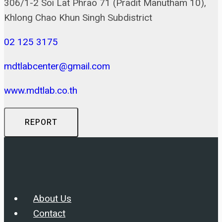
306/1-2 Soi Lat Phrao 71 (Pradit Manutham 10),
Khlong Chao Khun Singh Subdistrict
02 125 3175
mdtlabcenter@gmail.com
www.mdtlab.co.th
REPORT
About Us
Contact