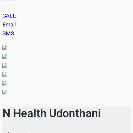
CALL
Email
SMS
N Health Udonthani