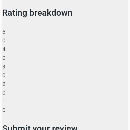
Rating breakdown
5
0
4
0
3
0
2
0
1
0
Submit your review