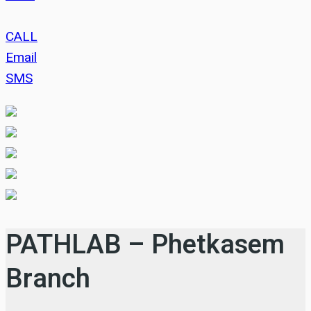
CALL
Email
SMS
PATHLAB – Phetkasem
Branch