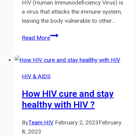
HIV (Human Immunodeficiency Virus) is
a virus that attacks the immune system,
leaving the body vulnerable to other…
Common
Read More
Side
Effects
of
HIV
HIV & AIDS
medicines
How HIV cure and stay
healthy with HIV ?
By
Team HIV
February 2, 2023
February
8, 2023