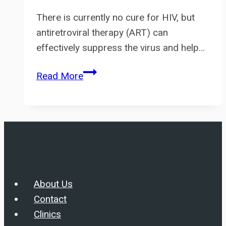
There is currently no cure for HIV, but
antiretroviral therapy (ART) can
effectively suppress the virus and help…
How
Read More
HIV
cure
and
stay
healthy
with
HIV
About Us
?
Contact
Clinics