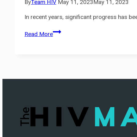
By
Team HIV
May 11, 2023
May 11, 2023
In recent years, significant progress has be
All
Read More
About
PrEP
:
Empowering
Sexual
Health
and
HIV
Prevention