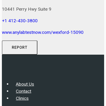
10441 Perry Hwy Suite 9
+1 412-430-3800
www.anylabtestnow.com/wexford-15090
REPORT
About Us
Contact
Clinics