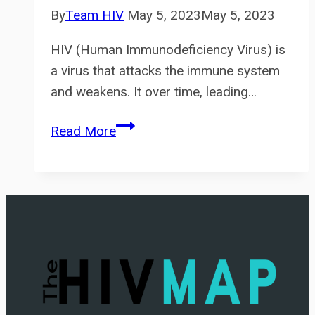
not
By
Team HIV
May 5, 2023
May 5, 2023
be
HIV (Human Immunodeficiency Virus) is
overlooked.
a virus that attacks the immune system
and weakens. It over time, leading…
Benefits
Read More
of
HIV
testing