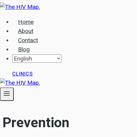
Skip
to
Home
content
About
Contact
Blog
CLINICS
Prevention