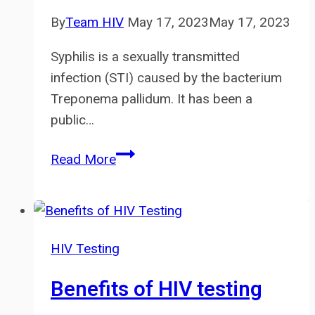
By
Team HIV
May 17, 2023
May 17, 2023
Syphilis is a sexually transmitted
infection (STI) caused by the bacterium
Treponema pallidum. It has been a
public…
Syphilis
Read More
:
a
sexually
transmitted
HIV Testing
infection
that
Benefits of HIV testing
should